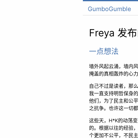
GumboGumble
Freya 
一点想法
墙外风起云涌，墙内风
掩盖的真相轰炸的心
自己不过是读者，那
我一直支持明哲保身
他们，为了民主和公
之抗争。也许这一切
这些天，H*K的动荡
的。根据以往的经验，
个更加不公平，不民主