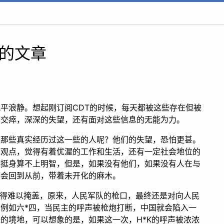
发布的文章
平浪静。想起刚订阅CDT的时候，每天都被这些存在但被
力交瘁，深深的失望，还有面对这些信息的无能为力。
么那些真实经历过这一些的人呢？他们的失望，恐怕更甚。
的观点，觉得有着优渥的工作和生活，还有一定社会地位的
平挺身算不上明智，但是，如果没有他们，如果没有人在与
都会回到从前，带着未开化的麻木。
变得难以掩盖，原来，人民军队的枪口，最终还是对向人民
例如六*四，当民主的呼声被枪炮打断，中国就会陷入一
的境地，可以想象的是，如果这一次，H*K的呼声被浓浓