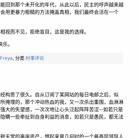
只能回到那个未开化的年代，从此以后，民主的呼声越来越
，会用更暴力粗糙的方法掩盖真相，我们最终会活在一个
真相视而不见，拒绝盲目，这是我的选择。
快乐。
者
Freya
,
分类
时事评论
已经构思了很久。自从订阅了某网站的每日电邮之后，似
度所掩埋的，那个冲动热血的我，又一次杀出重围，血淋淋
强大的失望感，一次次地让心头泛起阵阵苦涩--如若只是
是隐瞒一些牵扯到自身利益的消息，如若只是愚民，都无法
避税天堂的离岸资产，想起来曾几何时的一个最高层领导人