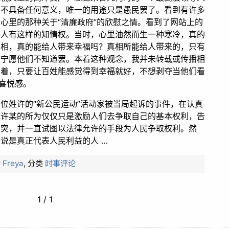
告不具备任何意义，唯一的用途只是愚民罢了。看到有许多
心里的那种关于“清廉政府”的欣慰之情。看到了网站上的
多人有这样的知情权。当时，心里油然而生一种寒冷，真的
真相，真的能给人带来幸福吗？真相所能给人带来的，只有
，宁愿他们不知道罢。本着这种观念，我并未转载或传播相
想着，只要让百姓能感觉得到幸福就好，不想剥夺当他们看
的喜悦感。
位姓许的“新公民运动”活动家被当局起诉的事件，在认真
现许某的所为仅仅只是激励人们去争取自己的基本权利，告
冲突，并一直试图以法律允许的手段为人民争取权利。然
说是真正代表人民利益的人 …
者
Freya
,
分类
时事评论
1 / 1