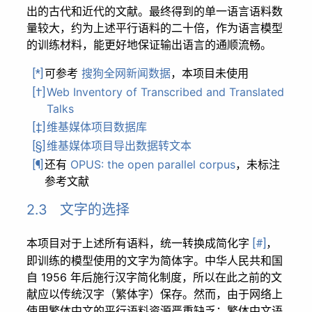
出的古代和近代的文献。最终得到的单一语言语料数
量较大，约为上述平行语料的二十倍，作为语言模型
的训练材料，能更好地保证输出语言的通顺流畅。
可参考
搜狗全网新闻数据
，本项目未使用
[*]
Web Inventory of Transcribed and Translated
[†]
Talks
维基媒体项目数据库
[‡]
维基媒体项目导出数据转文本
[§]
还有
OPUS: the open parallel corpus
，未标注
[¶]
参考文献
2.3 文字的选择
本项目对于上述所有语料，统一转换成简化字
，
[#]
即训练的模型使用的文字为简体字。中华人民共和国
自 1956 年后施行汉字简化制度，所以在此之前的文
献应以传统汉字（繁体字）保存。然而，由于网络上
使用繁体中文的平行语料资源严重缺乏；繁体中文语