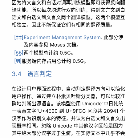
因为将文言文和白话对调再训练模型即可获得反向翻
译功能，所以每次均进行双向训练，得到文言文到白
话文和白话文到文言文两个翻译模型。这两个模型互
相独立，因此不能保证它们有相同的翻译质量。
Experiment Management System
. 此部分涉
[‡‡]
及内容参见 Moses 文档。
两个模型总计约 0.5G。
[§§]
服务端内存占用总计约 0.5G。
[¶¶]
3.4 语言判定
在设计用户界面过程中，自动判定翻译方向可以简化
用户操作。通过建立朴素贝叶斯分类器，可以比较准
确地判断出源语言。该模型使用 Unicode“中日韩统
一表意文字”U+4E00 到 U+9FCC 区段共 20941 个
汉字作为识别文本的特征，并认为白话文和文言文出
现概率相同。忽略 Unicode 中其他汉字区段是因为
其中绝大部分汉字过于生僻，在实际文本中几乎不会