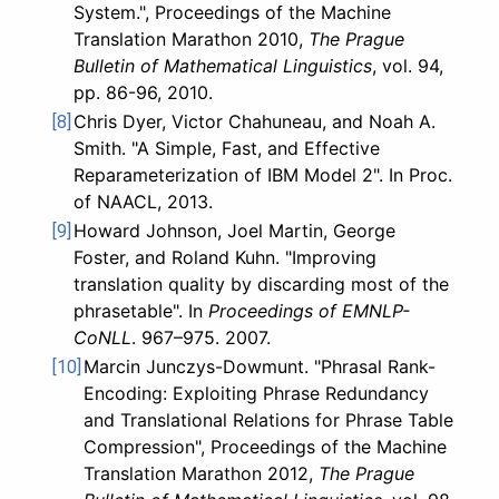
System.", Proceedings of the Machine
Translation Marathon 2010,
The Prague
Bulletin of Mathematical Linguistics
, vol. 94,
pp. 86-96, 2010.
Chris Dyer, Victor Chahuneau, and Noah A.
[8]
Smith. "A Simple, Fast, and Effective
Reparameterization of IBM Model 2". In Proc.
of NAACL, 2013.
Howard Johnson, Joel Martin, George
[9]
Foster, and Roland Kuhn. "Improving
translation quality by discarding most of the
phrasetable". In
Proceedings of EMNLP-
CoNLL
. 967–975. 2007.
Marcin Junczys-Dowmunt. "Phrasal Rank-
[10]
Encoding: Exploiting Phrase Redundancy
and Translational Relations for Phrase Table
Compression", Proceedings of the Machine
Translation Marathon 2012,
The Prague