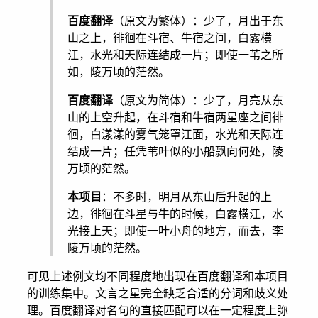
百度翻译
（原文为繁体）：少了，月出于东
山之上，徘徊在斗宿、牛宿之间，白露横
江，水光和天际连结成一片；即使一苇之所
如，陵万顷的茫然。
百度翻译
（原文为简体）：少了，月亮从东
山的上空升起，在斗宿和牛宿两星座之间徘
徊，白漾漾的雾气笼罩江面，水光和天际连
结成一片；任凭苇叶似的小船飘向何处，陵
万顷的茫然。
本项目
：不多时，明月从东山后升起的上
边，徘徊在斗星与牛的时候，白露横江，水
光接上天；即使一叶小舟的地方，而去，李
陵万顷的茫然。
可见上述例文均不同程度地出现在百度翻译和本项目
的训练集中。文言之星完全缺乏合适的分词和歧义处
理。百度翻译对名句的直接匹配可以在一定程度上弥