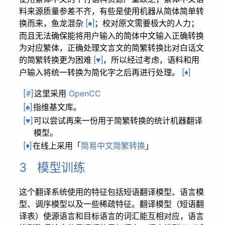
料来源质量参差不齐，有些是使用机器从简体简单转
换而来，鱼龙混杂
；校对原文需要极大的人力；
[♠]
而且无法确保能将用户输入的简体中文输入正确转换
为对应繁体，正确处理文言文的简繁转换比对白话文
的简繁转换更为困难
，所以经过考虑，语料和用
[♥]
户输入将统一转换为简化字之后再进行处理。
[♦]
这里采用
OpenCC
[#]
指维基文库。
[♠]
可以尝试再来一份用于简繁转换的统计机器翻译
[♥]
模型。
在线上采用「
简易中文简繁转换
」
[♦]
3 模型训练
这个翻译系统使用的特征包括短语翻译模型、语言模
型、调序模型以及一些稀疏特征。翻译模型（短语翻
译表）使源语言和目标语言的词汇能互相对应，语言