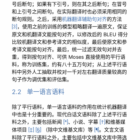
号后断句；如果有下引号，则在其之后断句；在冒号
和上引号之间断句。在实际翻译时也必须采用相同的
断句规则。之后，采用
机器翻译辅助句对齐
的方法
，使用之前的训练的模型粗略翻译一遍原文，保证
[3]
原文和机翻译文能按句对齐，以修改后的 BLEU 得分
比较机翻译文和参考译文的相似度，最后使原文和参
考译文能按句对齐。最后，统一过滤无效句对并去
重，得到按句对齐、可供 Moses 直接使用的平行语
料，称为训练集，约有八十五万句对；从上述平行语
料中另外人工抽取并校对一千对左右翻译质量较高的
句子作为调优集和评估集。
2.2 单一语言语料
除了平行语料，单一语言语料的作用在统计机器翻译
中也是十分重要的。现代白话文语料除了上述平行语
料之外，主要包括新闻
、小说、字幕
和维基媒
[*]
[†]
体项目
（除中文维基文库）等
。文言文语
[‡]
[§]
[¶]
料除了平行语料之外，主要包括中文维基文库中筛选