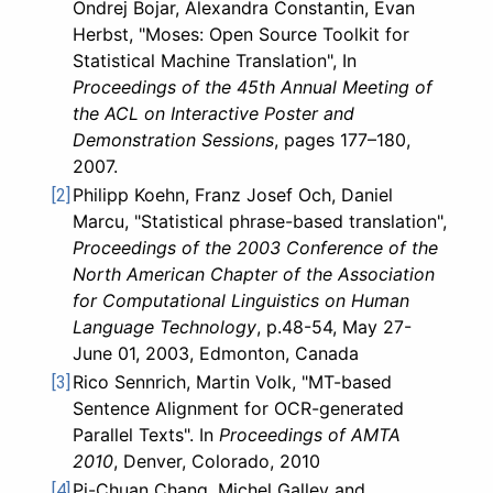
Ondrej Bojar, Alexandra Constantin, Evan
Herbst, "Moses: Open Source Toolkit for
Statistical Machine Translation", In
Proceedings of the 45th Annual Meeting of
the ACL on Interactive Poster and
Demonstration Sessions
, pages 177–180,
2007.
Philipp Koehn, Franz Josef Och, Daniel
[2]
Marcu, "Statistical phrase-based translation",
Proceedings of the 2003 Conference of the
North American Chapter of the Association
for Computational Linguistics on Human
Language Technology
, p.48-54, May 27-
June 01, 2003, Edmonton, Canada
Rico Sennrich, Martin Volk, "MT-based
[3]
Sentence Alignment for OCR-generated
Parallel Texts". In
Proceedings of AMTA
2010
, Denver, Colorado, 2010
Pi-Chuan Chang, Michel Galley and
[4]