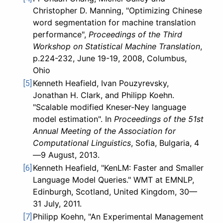
Christopher D. Manning, "Optimizing Chinese
word segmentation for machine translation
performance",
Proceedings of the Third
Workshop on Statistical Machine Translation
,
p.224-232, June 19-19, 2008, Columbus,
Ohio
Kenneth Heafield, Ivan Pouzyrevsky,
[5]
Jonathan H. Clark, and Philipp Koehn.
"Scalable modified Kneser-Ney language
model estimation". In
Proceedings of the 51st
Annual Meeting of the Association for
Computational Linguistics
, Sofia, Bulgaria, 4
—9 August, 2013.
Kenneth Heafield, "KenLM: Faster and Smaller
[6]
Language Model Queries." WMT at EMNLP,
Edinburgh, Scotland, United Kingdom, 30—
31 July, 2011.
Philipp Koehn, "An Experimental Management
[7]