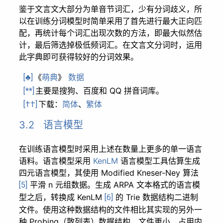
鉴于文言文大部分为单音节词汇，少有分词歧义，所
以在训练分词模型时简单采用了首先进行最大正向匹
配，再统计每个词汇出现次数的方法，即最大似然估
计，最后筛选掉极低频词汇。在文言文分词时，运用
此字典即可获得较好的分词效果。
《
萌典
》
数据
[♣]
主要是搜狗、百度和 QQ 拼音词库。
[**]
下载：
简体
、
繁体
[††]
3.2 语言模型
在训练语言模型时采用上述在数量上更多的单一语言
语料。语言模型采用
KenLM
语言模型工具估算生成
四元语言模型，其使用 Modified Kneser-Ney 算法
平滑 n 元组数据。生成 ARPA 文本格式的语言模
[5]
型之后，转换成 KenLM
的 Trie 数据结构二进制
[6]
文件。使用这种数据结构的文件相比其实现的另外一
种 Probing（散列表）数据结构，文件更小、占用内