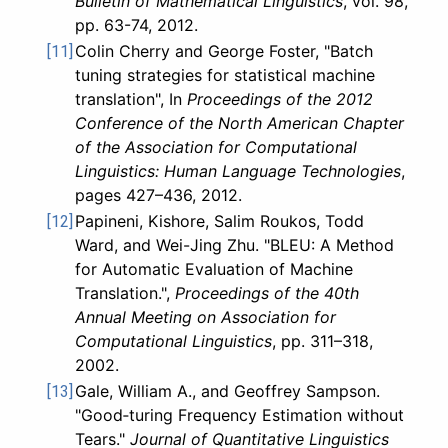
Bulletin of Mathematical Linguistics
, vol. 98,
pp. 63-74, 2012.
Colin Cherry and George Foster, "Batch
[11]
tuning strategies for statistical machine
translation", In
Proceedings of the 2012
Conference of the North American Chapter
of the Association for Computational
Linguistics: Human Language Technologies
,
pages 427–436, 2012.
Papineni, Kishore, Salim Roukos, Todd
[12]
Ward, and Wei-Jing Zhu. "BLEU: A Method
for Automatic Evaluation of Machine
Translation.",
Proceedings of the 40th
Annual Meeting on Association for
Computational Linguistics
, pp. 311–318,
2002.
Gale, William A., and Geoffrey Sampson.
[13]
"Good‐turing Frequency Estimation without
Tears."
Journal of Quantitative Linguistics