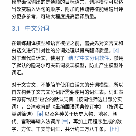
模型确保输出的是通顺的目标语言，调序模型可以适
当改变输入语句的顺序，附加的稀疏特征能给输出评
分更多参考，可较大程度提高翻译质量。
3.1 中文分词
在训练翻译模型和语言模型之前，需要先对文言文和
白话文进行针对性的分词处理以提高翻译质量。
[4]
对于现代白话文，使用了
“结巴”中文分词软件
，禁用
了默认的隐马尔可夫新词发现模型，防止产生模型外
词汇。
对于文言文，不能简单使用白话文的分词模型，所以
首先构建了文言文分词所需要使用的词汇表。词汇表
来源有“结巴”包含的默认词典（按词性筛选出部分实
词），台湾教育部《重编国语词典修订本》（按词汇
类别筛选）
以及各种关于历史人物、地名、朝
[♣]
代、官职等输入法词库
，再加上用程序生成的数
[**]
字、方位、干支等词汇，共计约三万八千条。
[††]