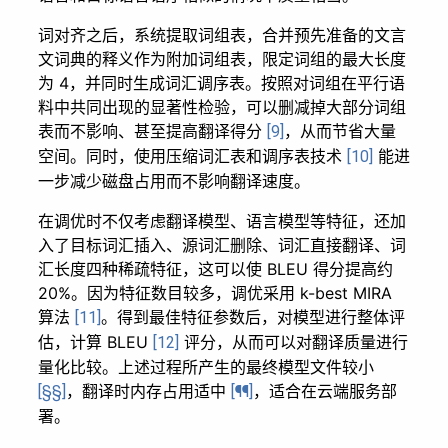
词对齐之后，系统提取词组表，合并预先准备的文言
文词典的释义作为附加词组表，限定词组的最大长度
为 4，并同时生成词汇调序表。按照对词组在平行语
料中共同出现的显著性检验，可以删减掉大部分词组
表而不影响、甚至提高翻译得分
，从而节省大量
[9]
空间。同时，使用压缩词汇表和调序表技术
能进
[10]
一步减少磁盘占用而不影响翻译速度。
在调优时不仅考虑翻译模型、语言模型等特征，还加
入了目标词汇插入、源词汇删除、词汇直接翻译、词
汇长度四种稀疏特征，这可以使 BLEU 得分提高约
20%。因为特征数目较多，调优采用 k-best MIRA
算法
。得到最佳特征参数后，对模型进行整体评
[11]
估，计算 BLEU
评分，从而可以对翻译质量进行
[12]
量化比较。上述过程所产生的最终模型文件较小
，翻译时内存占用适中
，适合在云端服务部
[§§]
[¶¶]
署。