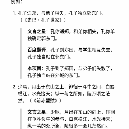
例如：
孔子适郑，与弟子相失，孔子独立郭东门。
（《史记・孔子世家》）
文言之星
：孔你适郑，和弟你相失，孔你单
独确定郭东门。
百度翻译
：孔子到郑国，与学生相互失去，
孔子独自站在郭东门。
本项目
：孔子到了郑国，与弟子们失散了，
孔子独自站在外城的东门。
少焉，月出于东山之上，徘徊于斗牛之间，白露
横江，水光接天；纵一苇之所如，陵万顷之茫
然。（《前赤壁赋》）
文言之星
：少呢，月出在东山的向上，徘徊
在争胜负牛的参与，白露横江，水光接天；
纵一苇的处所象，陵很多一会儿茫然而。